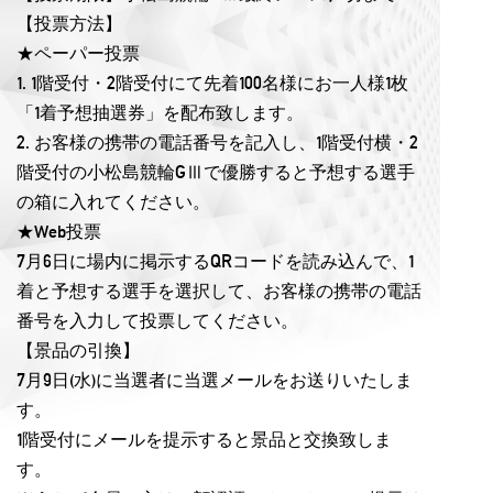
【投票方法】
★ペーパー投票
1. 1階受付・2階受付にて先着100名様にお一人様1枚
「1着予想抽選券」を配布致します。
2. お客様の携帯の電話番号を記入し、1階受付横・2
階受付の小松島競輪GⅢで優勝すると予想する選手
の箱に入れてください。
★Web投票
7月6日に場内に掲示するQRコードを読み込んで、1
着と予想する選手を選択して、お客様の携帯の電話
番号を入力して投票してください。
【景品の引換】
7月9日(水)に当選者に当選メールをお送りいたしま
す。
1階受付にメールを提示すると景品と交換致しま
す。