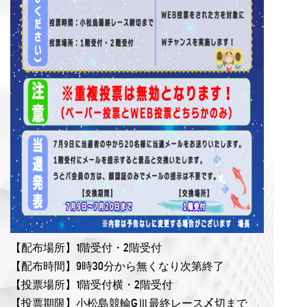
【配布場所】1階受付・2階受付
【配布時間】9時30分から無くなり次第終了
【投票場所】1階受付横・2階受付
【投票期限】小松島競輪GⅢ最終レース〆切まで