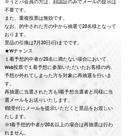
※うとパ会員の方は、顔認証のみでメールの提示は
不要です。
また、重複投票は無効です。
なお、的中された方の中から抽選で20名様となって
おります。
景品の引換は7月20日(日)までです。
★Wチャンス
１着予想的中者が20名に満たない場合において、
Web投票で１着予想に参加いただいたお客様の内、
予想が外れてしまった方を対象に再抽選を行いま
す。
再抽選に当選された方も1着予想当選者と同様に当
選メールをお送りいたします。
1階受付にメールを提示いただくと景品をお渡しい
たします。
※1着予想的中者が20名以上の場合は再抽選は行わ
れません。