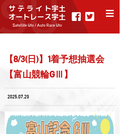
サ テ ラ イ ト宇土
オートレース宇土
Satellite Uto / Auto Race Uto
【8/3(日)】1着予想抽選会
【富山競輪GⅢ】
2025.07.29