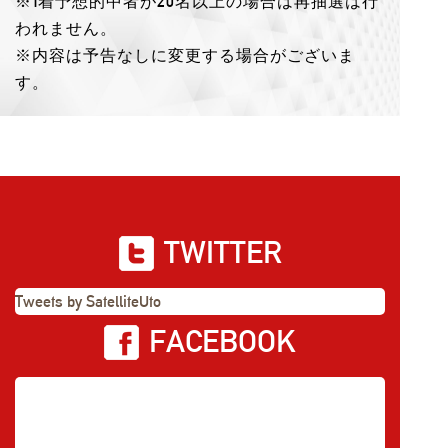
※1着予想的中者が20名以上の場合は再抽選は行
われません。
※内容は予告なしに変更する場合がございま
す。
TWITTER
Tweets by SatelliteUto
FACEBOOK