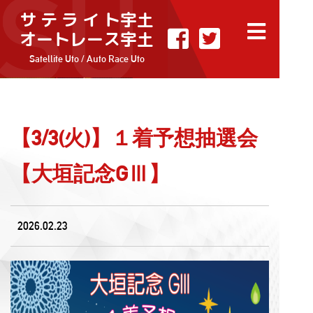
サ テ ラ イ ト宇土
オートレース宇土
Satellite Uto / Auto Race Uto
【3/3(火)】１着予想抽選会
【大垣記念GⅢ】
2026.02.23