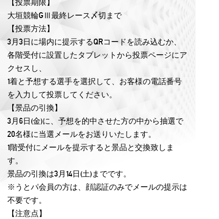
【投票期限】
大垣競輪GⅢ最終レース〆切まで
【投票方法】
3月3日に場内に提示するQRコードを読み込むか、
各階受付に設置したタブレットから投票ページにア
クセスし、
1着と予想する選手を選択して、お客様の電話番号
を入力して投票してください。
【景品の引換】
3月6日(金)に、予想を的中させた方の中から抽選で
20名様に当選メールをお送りいたします。
1階受付にメールを提示すると景品と交換致しま
す。
景品の引換は3月14日(土)までです。
※うとパ会員の方は、顔認証のみでメールの提示は
不要です。
【注意点】