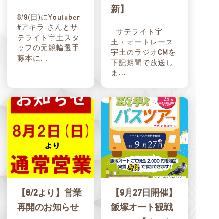
新】
8/9(日)にYoutuber
#アキラ さんとサ
サテライト宇
テライト宇土スタ
土・オートレース
ッフの元競輪選手
宇土のラジオCMを
藤本に...
下記期間で放送し
ま...
【8/2より】営業
【9月27日開催】
再開のお知らせ
飯塚オート観戦