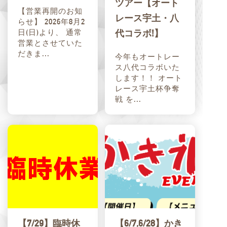
ツアー【オート
【営業再開のお知
レース宇土・八
らせ】 2026年8月2
日(日)より、 通常
代コラボ!】
営業とさせていた
だきま...
今年もオートレー
ス八代コラボいた
します！！ オート
レース宇土杯争奪
戦 を...
【7/29】臨時休
【6/7,6/28】かき