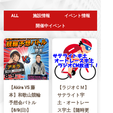
ALL
施設情報
イベント情報
開催中イベント
【Akira VS 藤
【ラジオＣＭ】
本】和歌山競輪
サテライト宇
予想会バトル
土・オートレー
【8/9(日)】
ス宇土【随時更