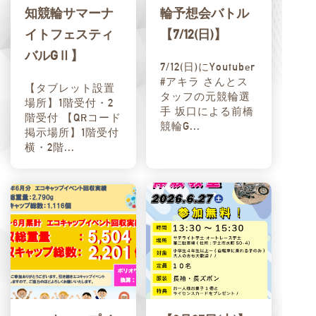
知競輪サマーナ
輪予想会バトル
イトフェスティ
【7/12(日)】
バルGⅡ】
7/12(日)にYoutuber
#アキラ さんとス
【タブレット設置
タッフの元競輪選
場所】1階受付・2
手 坂口による前橋
階受付 【QRコード
競輪G...
掲示場所】1階受付
横・2階...