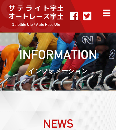
サ テ ラ イ ト宇土
オートレース宇土
Satellite Uto / Auto Race Uto
INFORMATION
インフォメーション
NEWS