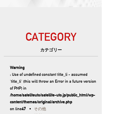
CATEGORY
カテゴリー
Warning
: Use of undefined constant title_li - assumed
'title_li' (this will throw an Error in a future version
of PHP) in
/home/sateliteuto/satellite-uto.jp/public_html/wp-
content/themes/original/archive.php
on line
47
その他