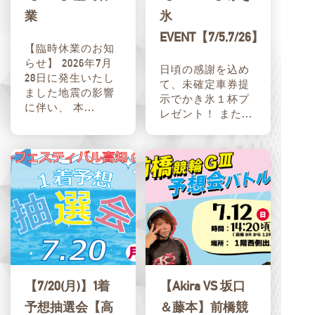
業
氷
EVENT【7/5,7/26】
【臨時休業のお知
らせ】 2026年7月
日頃の感謝を込め
28日に発生いたし
て、未確定車券提
ました地震の影響
示でかき氷１杯プ
に伴い、 本...
レゼント！ また...
【7/20(月)】1着
【Akira VS 坂口
予想抽選会【高
＆藤本】前橋競