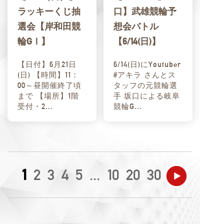
ラッキーくじ抽
口】武雄競輪予
選会【岸和田競
想会バトル
輪GⅠ】
【6/14(日)】
【日付】6月21日
6/14(日)にYoutuber
(日) 【時間】11：
#アキラ さんとス
00～昼開催終了頃
タッフの元競輪選
まで 【場所】1階
手 坂口による岐阜
受付・2...
競輪G...
1
2
3
4
5
...
10
20
30
...