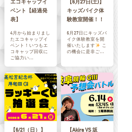
エコキャップイ
【6月27日(土)】
ベント【経過発
キッズバイク体
表】
験教室開催！！
4月から始まりまし
6月27日にキッズバ
たエコキャップイ
イク体験教室を開
ベント！いつもエ
催いたします
こ
コキャップ回収に
の機会に是非ご...
ご協力い...
【6/21（日）】
【Akira VS 坂