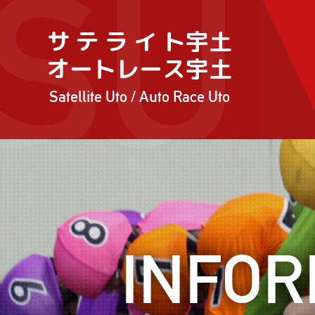
サ テ ラ イ ト宇土
オートレース宇土
Satellite Uto / Auto Race Uto
INFOR