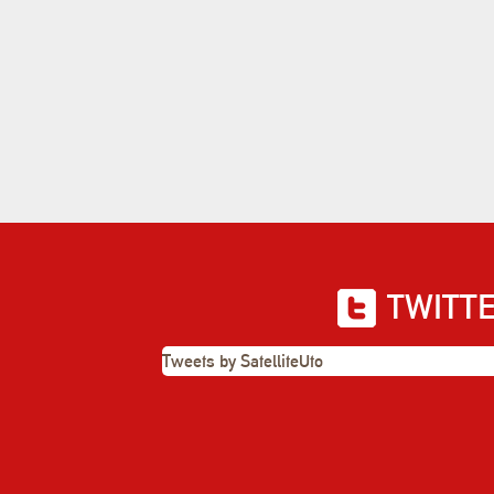
TWITT
Tweets by SatelliteUto