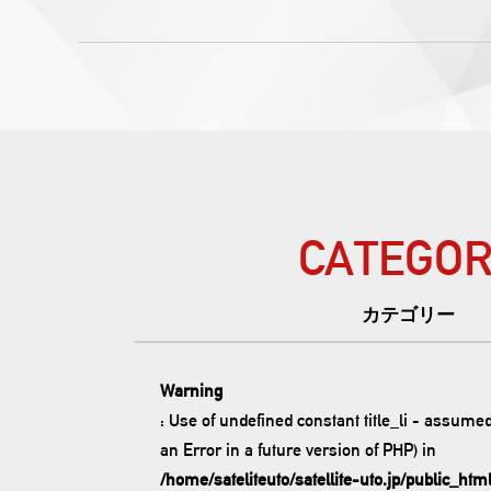
CATEGOR
カテゴリー
Warning
: Use of undefined constant title_li - assumed '
an Error in a future version of PHP) in
/home/sateliteuto/satellite-uto.jp/public_htm