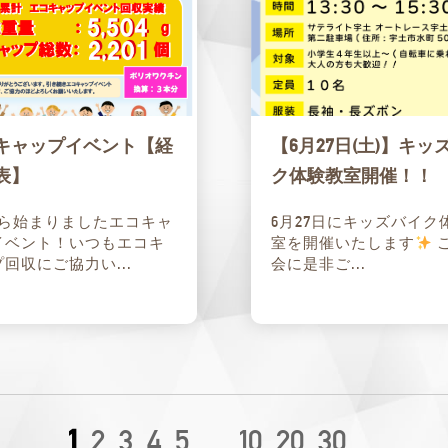
キャップイベント【経
【6月27日(土)】キッ
表】
ク体験教室開催！！
から始まりましたエコキャ
6月27日にキッズバイク
イベント！いつもエコキ
室を開催いたします
回収にご協力い...
会に是非ご...
1
2
3
4
5
...
10
20
30
...