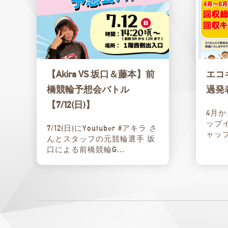
【Akira VS 坂口＆藤本】前
エコ
橋競輪予想会バトル
過発
【7/12(日)】
4月
ップ
7/12(日)にYoutuber #アキラ さ
ャップ
んとスタッフの元競輪選手 坂
口による前橋競輪G...