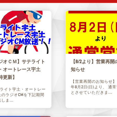
ジオＣＭ】サテライト
【8/2より】営業再開
・オートレース宇土
知らせ
時更新】
【営業再開のお知らせ】 2
年8月2日(日)より、 通
ライト宇土・オートレー
とさせていただきま...
土のラジオCMを下記期間
しま...