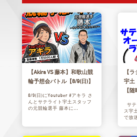
【Akira VS 藤本】和歌山競
【ラ
輪予想会バトル【8/9(日)】
宇土
【随
8/9(日)にYoutuber #アキラ さ
んとサテライト宇土スタッフ
サテ
の元競輪選手 藤本に...
ス宇
で放送