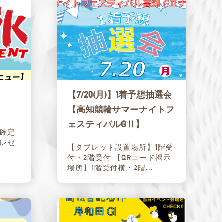
【7/20(月)】1着予想抽選会
【高知競輪サマーナイトフ
ェスティバルGⅡ】
確定
レゼ
【タブレット設置場所】1階受
付・2階受付 【QRコード掲示
場所】1階受付横・2階...