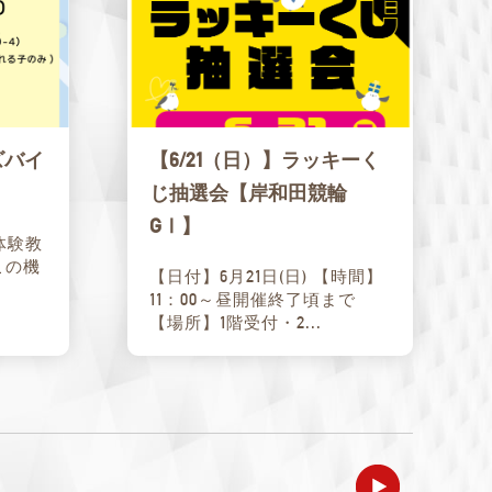
ズバイ
【6/21（日）】ラッキーく
じ抽選会【岸和田競輪
GⅠ】
体験教
この機
【日付】6月21日(日) 【時間】
11：00～昼開催終了頃まで
【場所】1階受付・2...