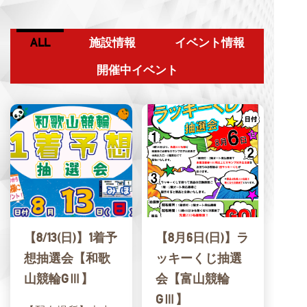
ALL
施設情報
イベント情報
開催中イベント
【8/13(日)】1着予
【8月6日(日)】ラ
想抽選会【和歌
ッキーくじ抽選
山競輪GⅢ】
会【富山競輪
GⅢ】