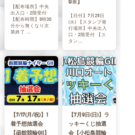
GⅢ】
【配布場所】中央
出入口・2階受付
【日付】7月25日
【配布時間】9時30
(火) 【スタンプ発
分から無くなり次
行場所】中央出入
第終了 ...
口・2階受付 【ス
タン...
【7/17(月/祝)】1
【7月9日(日)】ラ
着予想抽選会
ッキーくじ抽選
【函館競輪GII】
会【小松島競輪