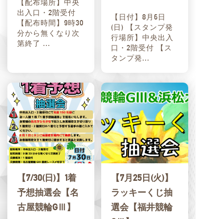
【配布場所】中央
出入口・2階受付
【日付】8月6日
【配布時間】9時30
(日) 【スタンプ発
分から無くなり次
行場所】中央出入
第終了 ...
口・2階受付 【ス
タンプ発...
【7/30(日)】1着
【7月25日(火)】
予想抽選会【名
ラッキーくじ抽
古屋競輪GⅢ】
選会【福井競輪