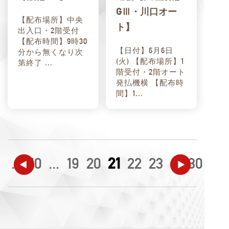
GⅢ・川口オー
【配布場所】中央
ト】
出入口・2階受付
【配布時間】9時30
【日付】6月6日
分から無くなり次
(火) 【配布場所】1
第終了 ...
階受付・2階オート
発払機横 【配布時
間】1...
...
10
...
19
20
21
22
23
...
30
40