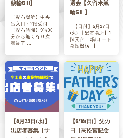
競輪GIII】
選会【久留米競
輪GⅢ】
【配布場所】中央
出入口・2階受付
【日付】6月27日
【配布時間】9時30
(火) 【配布場所】1
分から無くなり次
階受付・2階オート
第終了 ...
発払機横 【...
【8月23日(水)】
【6/18(日)】父の
出店者募集【サ
日【高松宮記念