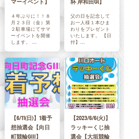
マーイベント】
杯 岸和田Gl】
４年ぶりに！！８
父の日を記念して
月２３日（金）第
お一人様１本ひま
２駐車場にてサマ
わりをプレゼント
ーイベントを開催
いたします。 【日
します。 ...
付】...
【6/11(日)】1着予
【2023/6/6(火)】
想抽選会【向日
ラッキーくじ抽
町競輪GIII】
選会【大垣競輪