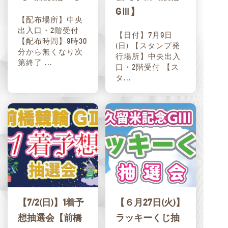
GⅢ】
【配布場所】中央
出入口・2階受付
【日付】7月9日
【配布時間】9時30
(日) 【スタンプ発
分から無くなり次
行場所】中央出入
第終了 ...
口・2階受付 【ス
タ...
【7/2(日)】1着予
【６月27日(火)】
想抽選会【前橋
ラッキーくじ抽