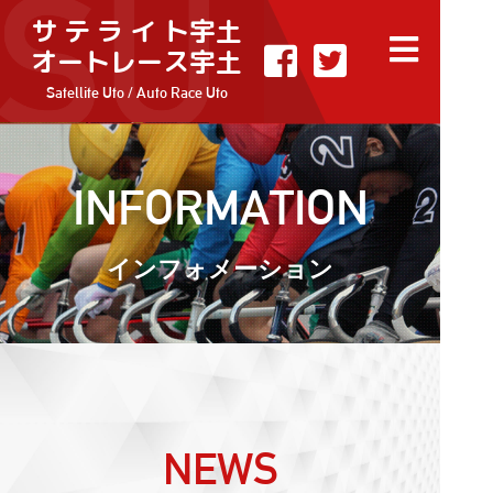
サ テ ラ イ ト宇土
オートレース宇土
Satellite Uto / Auto Race Uto
INFORMATION
インフォメーション
NEWS