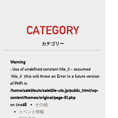
CATEGORY
カテゴリー
Warning
: Use of undefined constant title_li - assumed
'title_li' (this will throw an Error in a future version
of PHP) in
/home/sateliteuto/satellite-uto.jp/public_html/wp-
content/themes/original/page-81.php
on line
45
その他
イベント情報